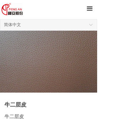
끀
简体中文
ꀅ
牛二层皮
牛二层皮