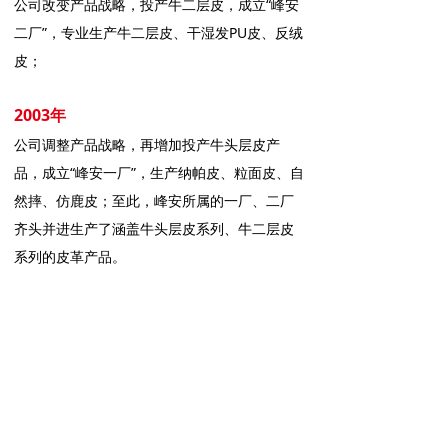
公司改变产品战略，投产牛二层皮，成立“峰安
二厂”，专业生产牛二层皮、干湿发PU皮、反绒
皮；
2003年
公司调整产品战略，再增加投产牛头层皮产
品，成立“峰安一厂”，生产纳帕皮、粒面皮、自
然摔、仿鹿皮；至此，峰安所属的一厂、二厂
齐头并进生产了涵盖牛头层皮系列、牛二层皮
系列的皮革产品。
头层皮销售部
电 话：0595-85683296 85817017
传 真：0595-85682296
二层皮销售部